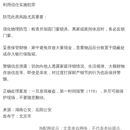
利用信任实施犯罪
防范此类风险尤其重要：
强化物理防范：检查并加固门窗锁具。离家或夜间休息时，务必反锁
门窗。
妥善保管财物：家中避免存放大量现金，贵重物品应分散置于隐蔽处
或存入银行保险箱。
警惕信息泄露：切勿向他人透露家庭详细情况、生活规律、大额财物
存放信息等。即使是亲友，对过度打探财产细节的行为也应保持警
惕。
正确处理案发：一旦发现被盗，第一时间报警（110），并尽可能保
护现场，不要随意翻动。
来源：湖南公安、岳阳公安
发布于：北京市
淘配网提示：文章来自网络，不代表本站观点。