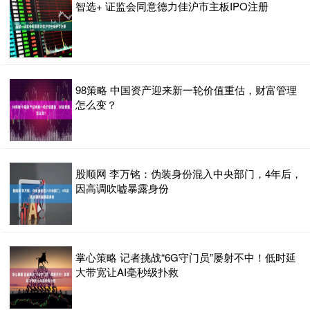
智选+ 证监会同意德力佳沪市主板IPO注册
98策略 中国资产迎来新一轮价值重估，财富管理
怎么变？
股顺网 李万铭：伪装身份混入中央部门，4年后，
因高调吹嘘暴露身份
掌心策略 记者挑战“6G守门员”屡射不中！低时延
大带宽让AI毫秒级扑救