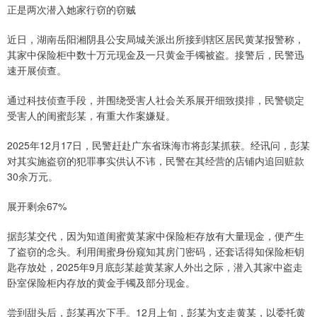
正是两次潜入她家行窃的窃贼
近日，湖南岳阳湘阴县公安局城关派出所接到辖区居民黄某报警称，
其家中保险柜中数十万元现金及一只黄金手镯被盗。接警后，民警迅
速开展侦查。
通过科技侦查手段，并围绕受害人社会关系展开细致摸排，民警锁定
受害人的闺蜜彭某，有重大作案嫌疑。
2025年12月17日，民警赶赴广东省珠海市将彭某抓获。经讯问，彭某
对其实施盗窃的犯罪事实供认不讳，民警在其经营的店铺内追回赃款
30余万元。
展开剩余67%
据彭某交代，因为知道闺蜜黄某家中保险柜存放有大量现金，便产生
了盗窃的念头。利用闺蜜身份窥知其房门密码，还套话得知保险柜钥
匙存放处，2025年9月底彭某趁黄某家人外出之际，潜入其家中盗走
卧室保险柜内存放的黄金手镯及部分现金。
尝到甜头后，彭某再次下手。12月上旬，彭某为支走黄某，以委托黄