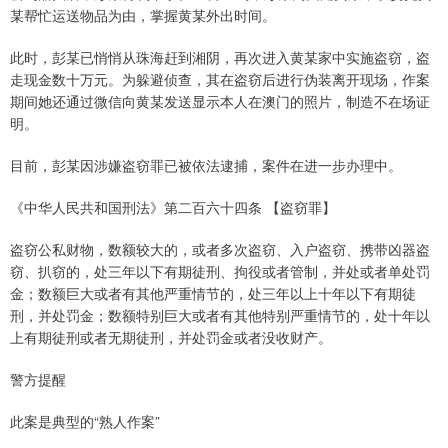
某帮忙运送物品为由，掌握黄某外出时间。
此时，彭某已悄悄从珠海赶到湘阴，再次进入黄某家中实施盗窃，盗
走现金数十万元。为躲避侦查，其在盗窃后进行伪装离开现场，作案
期间她还通过微信向黄某发送显示本人在澳门的照片，制造不在场证
明。
目前，彭某因涉嫌盗窃罪已被依法逮捕，案件在进一步办理中。
《中华人民共和国刑法》第二百六十四条 【盗窃罪】
盗窃公私财物，数额较大的，或者多次盗窃、入户盗窃、携带凶器盗
窃、扒窃的，处三年以下有期徒刑、拘役或者管制，并处或者单处罚
金；数额巨大或者有其他严重情节的，处三年以上十年以下有期徒
刑，并处罚金；数额特别巨大或者有其他特别严重情节的，处十年以
上有期徒刑或者无期徒刑，并处罚金或者没收财产。
警方提醒
此案是典型的“熟人作案”