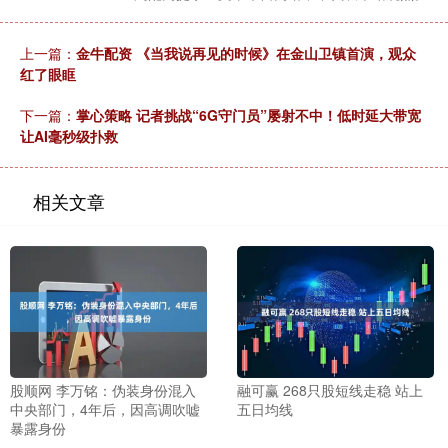
上一篇：
金牛配资 《当我说再见的时候》在金山卫镇首演，观众
红了眼眶
下一篇：
掌心策略 记者挑战“6G守门员”屡射不中！低时延大带宽
让AI毫秒级扑救
相关文章
股顺网 李万铭：伪装身份混入
融可赢 268只股短线走稳 站上
中央部门，4年后，因高调吹嘘
五日均线
暴露身份