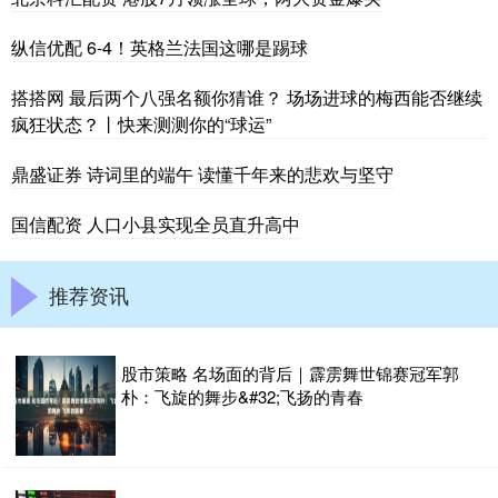
纵信优配 6-4！英格兰法国这哪是踢球
搭搭网 最后两个八强名额你猜谁？ 场场进球的梅西能否继续
疯狂状态？丨快来测测你的“球运”
鼎盛证券 诗词里的端午 读懂千年来的悲欢与坚守
国信配资 人口小县实现全员直升高中
推荐资讯
股市策略 名场面的背后｜霹雳舞世锦赛冠军郭
朴：飞旋的舞步&#32;飞扬的青春