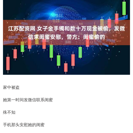
家中被盗
她第一时间发微信联系闺蜜
殊不知
手机那头安慰她的闺蜜