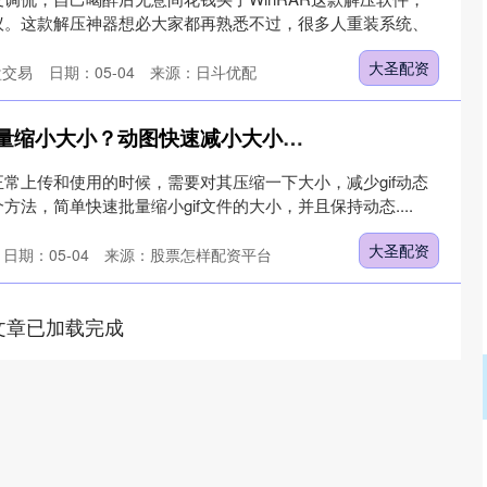
议。这款解压神器想必大家都再熟悉不过，很多人重装系统、
大圣配资
盘交易
日期：05-04
来源：日斗优配
大圣配资 GIF怎么批量缩小大小？动图快速减小大小的方法
法正常上传和使用的时候，需要对其压缩一下大小，减少gif动态
法，简单快速批量缩小gif文件的大小，并且保持动态....
大圣配资
日期：05-04
来源：股票怎样配资平台
文章已加载完成
沪深300
4651.31
.24%
-6.85
-0.15%