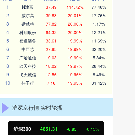
1
N津富
37.49
114.72%
77.46%
2
威尔高
39.83
20.01%
17.76%
3
锴威特
77.82
20.00%
1.17%
4
科翔股份
64.32
20.00%
12.21%
5
蜀道装备
33.61
19.99%
11.69%
6
中巨芯
27.85
19.99%
32.20%
7
广哈通信
19.03
19.99%
5.84%
8
欣天科技
18.02
19.97%
28.44%
9
飞天诚信
12.56
19.96%
8.49%
10
任子行
7.16
19.93%
31.42%
沪深京行情 实时轮播
北证50
1122.88
创
3.42
0.30%