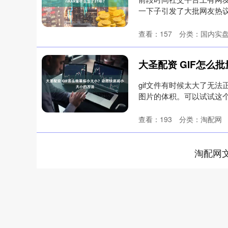
一下子引发了大批网友热
换新....
查看：
157
分类：
国内实
gif文件有时候太大了无
图片的体积。可以试试这个方
查看：
193
分类：
淘配网
淘配网
深证成指
14110.12
.92
0.57%
-34.08
-0