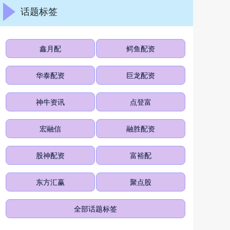
话题标签
鑫月配
鳄鱼配资
华泰配资
巨龙配资
神牛资讯
点登富
宏融信
融胜配资
股神配资
富裕配
东方汇赢
聚点股
全部话题标签