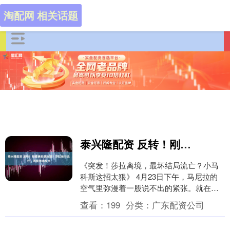
淘配网 相关话题
泰兴隆配资 反转！刚被弹劾就跑路？莎拉绝非逃亡，而是绝地反击
《突发！莎拉离境，最坏结局流亡？小马
科斯这招太狠》 4月23日下午，马尼拉的
空气里弥漫着一股说不出的紧张。就在刚
刚，菲律宾总统府证实了一个重磅消息：
查看：
199
分类：
广东配资公司
副总统莎拉·....