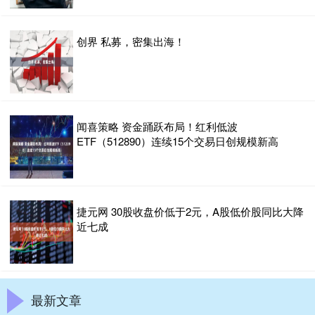
创界 私募，密集出海！
闻喜策略 资金踊跃布局！红利低波
ETF（512890）连续15个交易日创规模新高
捷元网 30股收盘价低于2元，A股低价股同比大降
近七成
最新文章