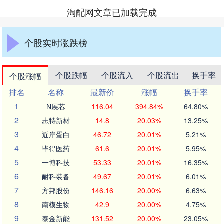
淘配网文章已加载完成
个股实时涨跌榜
个股跌幅
个股流入
个股流出
换手率
个股涨幅
排名
名称
最新价
涨幅
换手率
1
N展芯
116.04
394.84%
64.80%
2
志特新材
14.8
20.03%
13.25%
3
近岸蛋白
46.72
20.01%
5.21%
4
毕得医药
61.6
20.01%
5.95%
5
一博科技
53.33
20.01%
16.35%
6
耐科装备
49.67
20.01%
6.01%
7
方邦股份
146.16
20.00%
6.63%
8
南模生物
42.9
20.00%
4.75%
9
泰金新能
131.52
20.00%
23.05%