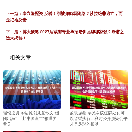
上一篇：
泰兴隆配资 反转！刚被弹劾就跑路？莎拉绝非逃亡，而
是绝地反击
下一篇：
博大策略 2027届成都专业单招培训品牌哪家强？靠谱之
选大揭秘！
相关文章
瑞银投资 华语原创儿童散文“组
盈珑操盘 罕见争议红牌处罚可
团出海”：让“中国童年”被世界
以暂缓执行比利时公开质疑公平
看见
才是足球的根基