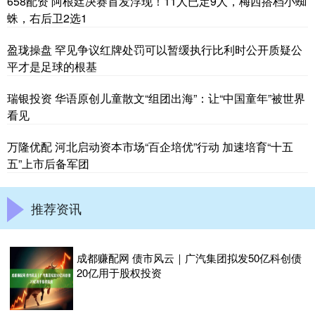
658配资 阿根廷决赛首发浮现！11人已定9人，梅西搭档小蜘
蛛，右后卫2选1
盈珑操盘 罕见争议红牌处罚可以暂缓执行比利时公开质疑公
平才是足球的根基
瑞银投资 华语原创儿童散文“组团出海”：让“中国童年”被世界
看见
万隆优配 河北启动资本市场“百企培优”行动 加速培育“十五
五”上市后备军团
推荐资讯
成都赚配网 债市风云｜广汽集团拟发50亿科创债
20亿用于股权投资