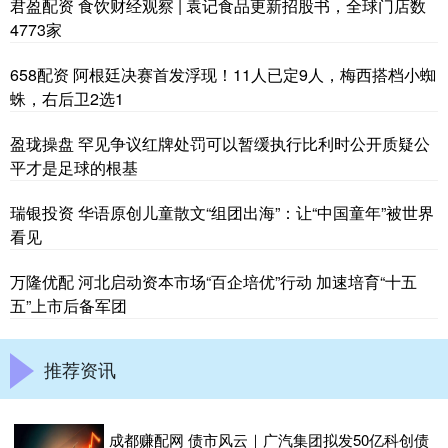
君盈配资 食饮财经观察 | 袁记食品更新招股书，全球门店数
4773家
658配资 阿根廷决赛首发浮现！11人已定9人，梅西搭档小蜘
蛛，右后卫2选1
盈珑操盘 罕见争议红牌处罚可以暂缓执行比利时公开质疑公
平才是足球的根基
瑞银投资 华语原创儿童散文“组团出海”：让“中国童年”被世界
看见
万隆优配 河北启动资本市场“百企培优”行动 加速培育“十五
五”上市后备军团
推荐资讯
成都赚配网 债市风云｜广汽集团拟发50亿科创债