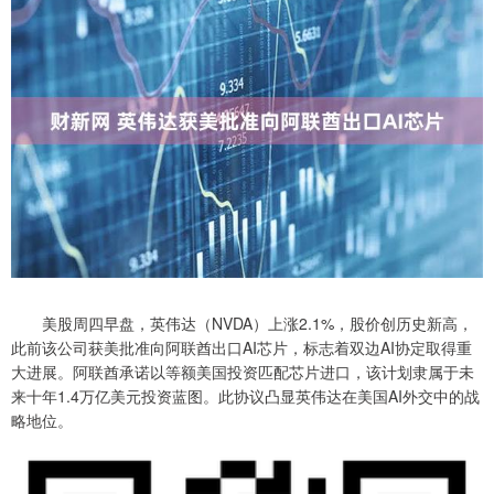
美股周四早盘，英伟达（NVDA）上涨2.1%，股价创历史新高，
此前该公司获美批准向阿联酋出口AI芯片，标志着双边AI协定取得重
大进展。阿联酋承诺以等额美国投资匹配芯片进口，该计划隶属于未
来十年1.4万亿美元投资蓝图。此协议凸显英伟达在美国AI外交中的战
略地位。