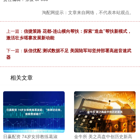
淘配网提示：文章来自网络，不代表本站观点。
上一篇：
信捷策路 花都-连山横向帮扶：探索“造血”帮扶新模式，
激活壮乡瑶寨发展新动能
下一篇：
纵信优配 测试数据不足 美国陆军却坚持部署高超音速武
器
相关文章
日赢配资 74岁女排教练葛淑
金牛所 美之高盘中创历史新高